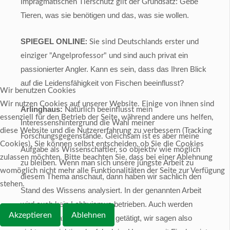
: Gebe
Impragmatischen Tierschutz gilt der Grundsatz
Tieren, was sie benötigen und das, was sie wollen.
SPIEGEL ONLINE
:
Sie sind Deutschlands erster und
und sind auch privat ein
einziger "Angelprofessor"
passionierter Angler. Kann es sein, dass das Ihren Blick
auf die Leidensfähigkeit von Fischen beeinflusst?
Wir benutzen Cookies
Wir nutzen Cookies auf unserer Website. Einige von ihnen sind
Arlinghaus:
Natürlich beeinflusst mein
essenziell für den Betrieb der Seite, während andere uns helfen,
Interessenshintergrund die Wahl meiner
diese Website und die Nutzererfahrung zu verbessern (Tracking
Forschungsgegenstände. Gleichsam ist es aber meine
Cookies). Sie können selbst entscheiden, ob Sie die Cookies
Aufgabe als Wissenschaftler, so objektiv wie möglich
zulassen möchten. Bitte beachten Sie, dass bei einer Ablehnung
zu bleiben. Wenn man sich unsere jüngste Arbeit zu
womöglich nicht mehr alle Funktionalitäten der Seite zur Verfügung
anschaut, dann haben wir sachlich den
diesem Thema
stehen.
Stand des Wissens analysiert. In der genannten Arbeit
wird auch kein Lobbyismus betrieben. Auch werden
Akzeptieren
Ablehnen
keine normativen Aussagen getätigt, wir sagen also