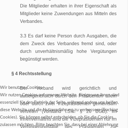
Die Mitglieder erhalten in ihrer Eigenschaft als
Mitglieder keine Zuwendungen aus Mitteln des
Verbandes.
3.3 Es darf keine Person durch Ausgaben, die
dem Zweck des Verbandes fremd sind, oder
durch unverhältnismäßig hohe Vergütungen
begünstigt werden.
§ 4 Rechtsstellung
Wir benutzen Cookies
Der Verband wird gerichtlich und
Wir nutzen Cookies auf unserer Website. Einige von ihnen sind
außergerichtlich durch den Präsidenten allein
essenziell für den Betrieb der Seite, während andere uns helfen,
oder durch zwei Vizepräsidenten gemeinsam
diese Website und die Nutzererfahrung zu verbessern (Tracking
vertreten (Vorstand i.S.d. § 26 BGB). Im
Cookies). Sie können selbst entscheiden, ob Sie die Cookies
Innenverhältnis sind die Vizepräsidenten nur im
zulassen möchten. Bitte beachten Sie, dass bei einer Ablehnung
Verhinderungsfalle des Präsidenten zur