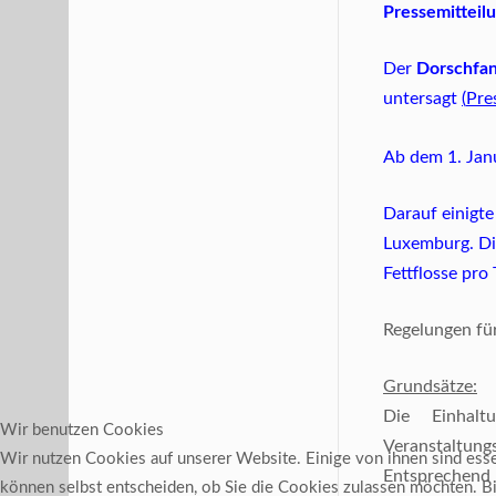
Pressemitteil
Der
Dorschfa
untersagt
(
Pre
Ab dem 1. Janu
Darauf einigte
Luxemburg. Di
Fettflosse pro
Regelungen fü
Grundsätze:
Die Einhalt
Wir benutzen Cookies
Veranstaltung
Wir nutzen Cookies auf unserer Website. Einige von ihnen sind essen
Entsprechend
können selbst entscheiden, ob Sie die Cookies zulassen möchten. Bit