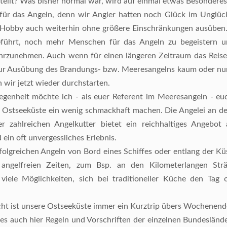
tellt? Was bisher normal war, wird auf einmal etwas Besonderes
 für das Angeln, denn wir Angler hatten noch Glück im Unglü
Hobby auch weiterhin ohne größere Einschränkungen ausüben.
eführt, noch mehr Menschen für das Angeln zu begeistern u
rzunehmen. Auch wenn für einen längeren Zeitraum das Reisen
ur Ausübung des Brandungs- bzw. Meeresangelns kaum oder nu
 wir jetzt wieder durchstarten.
legenheit möchte ich - als euer Referent im Meeresangeln - euc
r Ostseeküste ein wenig schmackhaft machen. Die Angelei an d
r zahlreichen Angelkutter bietet ein reichhaltiges Angebot
 ein oft unvergessliches Erlebnis.
lgreichen Angeln von Bord eines Schiffes oder entlang der Küs
angelfreien Zeiten, zum Bsp. an den Kilometerlangen Str
viele Möglichkeiten, sich bei traditioneller Küche den Tag
cht ist unsere Ostseeküste immer ein Kurztrip übers Wochenende
 es auch hier Regeln und Vorschriften der einzelnen Bundesländer