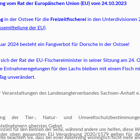
ung vom Rat der Europäischen Union (EU) vom 24.10.2023
ng
in der Ostsee für
die
Freizeitfischerei
in den Unterdivisionen 
ssemitteilung der EU)
.
ar 2024 besteht ein Fangverbot für Dorsche in der Ostsee!
 sich der Rat der EU-Fischereiminister in seiner Sitzung am 24. 
e Entnahmeregelungen für den Lachs bleiben mit einem Fisch mi
 Tag unverändert.
r Veranstaltungen des Landesanglerverbandes Sachsen-Anhalt e.
ung der Tier-, Natur- und Umweltschutzbestimmung
steilnehmern oberstes Gebot.
ziell für den Betrieb der Seite, während andere uns helfen, diese W
 der oben genannten EU Verordnung 2020/1579 gelten für d
te beachten Sie, dass bei einer Ablehnung womöglich nicht mehr alle