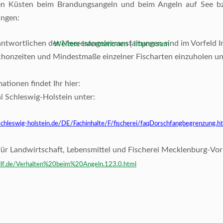
n Küsten beim Brandungsangeln und beim Angeln auf See b
ungen:
antwortlichen der Meeresangelveranstaltungen sind im Vorfeld 
Weitere Informationen
|
Impressum
honzeiten und Mindestmaße einzelner Fischarten einzuholen u
ationen findet Ihr hier:
l Schleswig-Holstein unter:
schleswig-holstein.de/DE/Fachinhalte/F/fischerei/faqDorschfangbegrenzung.h
für Landwirtschaft, Lebensmittel und Fischerei Mecklenburg-V
allf.de/Verhalten%20beim%20Angeln.123.0.html