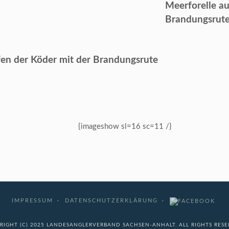
Meerforelle au
Brandungsrut
en der Köder mit der Brandungsrute
{imageshow sl=16 sc=11 /}
IMPRESSUM
DATENSCHUTZERKLÄRUNG
RIGHT (C) 2025 LANDESANGLERVERBAND SACHSEN-ANHALT. ALL RIGHTS RESE