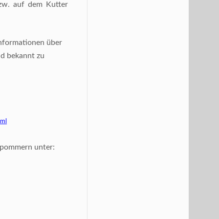
zw. auf dem Kutter
Informationen über
nd bekannt zu
tml
orpommern unter: