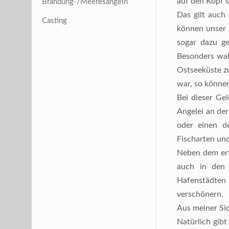
auf den Kopf s
Brandung-/Meeresangeln
Das gilt auch
Casting
können unser 
sogar dazu g
Besonders wah
Ostseeküste z
war, so können
Bei dieser Ge
Angelei an de
oder einen de
Fischarten und
Neben dem erfo
auch in den 
Hafenstädten 
verschönern.
Aus meiner Si
Natürlich gibt