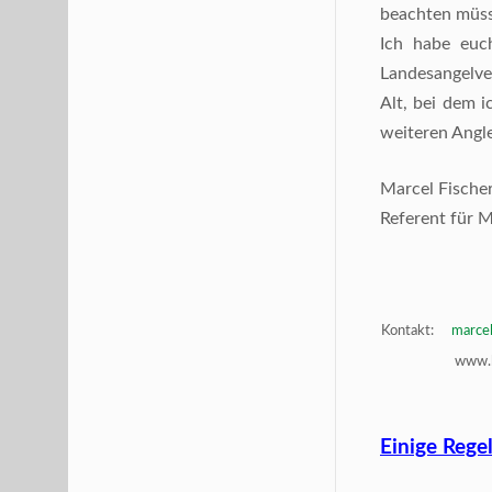
beachten müss
Ich habe euc
Landesangelve
Alt, bei dem 
weiteren Angle
Marcel Fische
Referent für 
Kontakt:
marcel
www.l
Einige Rege