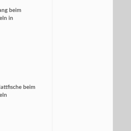
ang beim
ln in
lattfische beim
eln