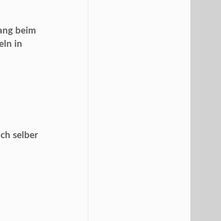
ang beim
ln in
ch selber