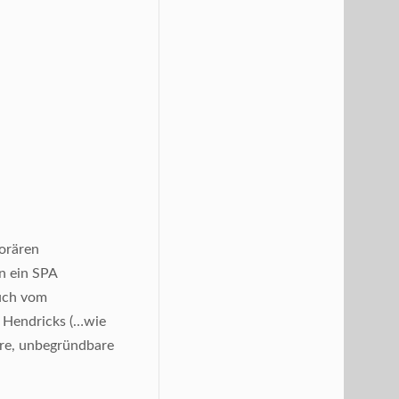
orären
in ein SPA
auch vom
n Hendricks (…wie
tere, unbegründbare