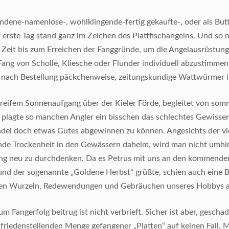
dene-namenlose-, wohlklingende-fertig gekaufte-, oder als Butt
erste Tag stand ganz im Zeichen des Plattfischangelns. Und so n
 Zeit bis zum Erreichen der Fanggründe, um die Angelausrüstung
Fang von Scholle, Kliesche oder Flunder individuell abzustimmen
e nach Bestellung päckchenweise, zeitungskundige Wattwürmer ih
nreifem Sonnenaufgang über der Kieler Förde, begleitet von som
 plagte so manchen Angler ein bisschen das schlechtes Gewiss
el doch etwas Gutes abgewinnen zu können. Angesichts der vi
nde Trockenheit in den Gewässern daheim, wird man nicht umh
ng neu zu durchdenken. Da es Petrus mit uns an den kommenden
und der sogenannte „Goldene Herbst“ grüßte, schien auch eine 
hen Wurzeln, Redewendungen und Gebräuchen unseres Hobbys a
m Fangerfolg beitrug ist nicht verbrieft. Sicher ist aber, gescha
friedenstellenden Menge gefangener „Platten“ auf keinen Fall. M