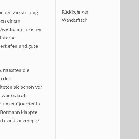
Rückkehr der
neuen Zielstellung
Wanderfisch
ben einem
 Uwe Bülau in seinen
interne
ertiefen und gute
, mussten die
n des
iteten sie schon vor
 war es trotz
n unser Quartier in
d Bormann klappte
h viele angeregte