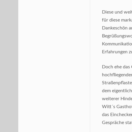
Diese und weit
für diese mar
Dankeschön an 
Begrüßungswort
Kommunikation
Erfahrungen z
Doch ehe das Q
hochfliegenden
Straßenpflaste
dem eigentlich
weiterer Hinde
Witt´s Gasthof
das Einchecke
Gespräche stat