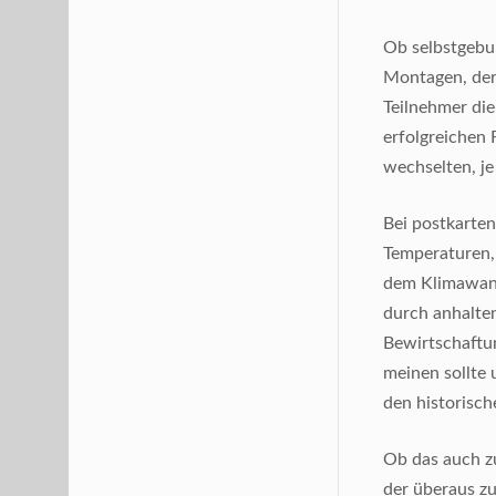
Ob selbstgebun
Montagen, der 
Teilnehmer die
erfolgreichen 
wechselten, j
Bei postkarte
Temperaturen,
dem Klimawand
durch anhalte
Bewirtschaftu
meinen sollte 
den historisc
Ob das auch zu
der überaus zu