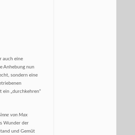
r auch eine
die Anhebung nun
echt, sondern eine
betriebenen
t ein „durchkehren“
Sinne von Max
as Wunder der
rstand und Gemüt