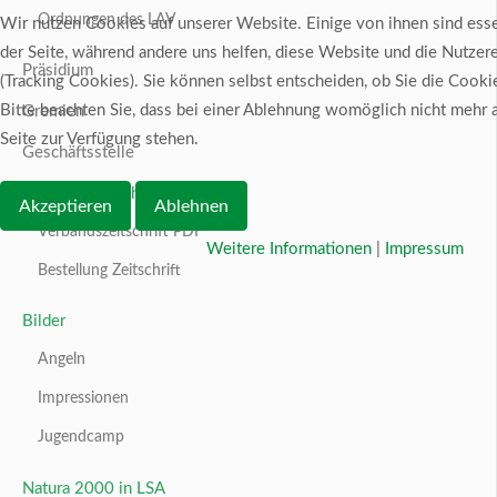
Ordnungen des LAV
Wir nutzen Cookies auf unserer Website. Einige von ihnen sind essen
der Seite, während andere uns helfen, diese Website und die Nutzer
Präsidium
(Tracking Cookies). Sie können selbst entscheiden, ob Sie die Cook
Bitte beachten Sie, dass bei einer Ablehnung womöglich nicht mehr a
Gremien
Seite zur Verfügung stehen.
Geschäftsstelle
Verbandszeitschrift
Akzeptieren
Ablehnen
Verbandszeitschrift PDF
Weitere Informationen
|
Impressum
Bestellung Zeitschrift
Bilder
Angeln
Impressionen
Jugendcamp
Natura 2000 in LSA