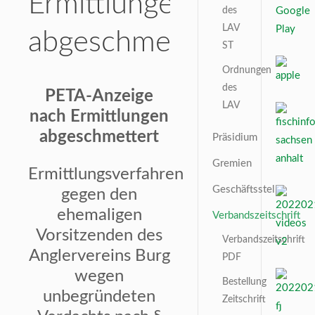
Ermittlungen
des
LAV
abgeschmettert
ST
Ordnungen
des
PETA-Anzeige
LAV
nach Ermittlungen
abgeschmettert
Präsidium
Gremien
Ermittlungsverfahren
Geschäftsstelle
gegen den
ehemaligen
Verbandszeitschrift
Vorsitzenden des
Verbandszeitschrift
Anglervereins Burg
PDF
wegen
Bestellung
unbegründeten
Zeitschrift