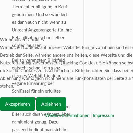
Tierrechtler billigend in Kauf
genommen. Und so wundert
es dann auch nicht, wenn zu
Unrecht Angeprangerte für ihre
Rehabilitation schon selber
Wir benutzen Cookies
sorgen müssen.
Wir nutzen Cookies auf unserer Website. Einige von ihnen sind esse
Betrieb der Seite, während andere uns helfen, diese Website und die
Bei so verengtem Blickfeld
Nutzererfahrung zu verbessern (Tracking Cookies). Sie können selbs
entsteht schnell ein ganz
ob Sie die Cookies zulassen möchten. Bitte beachten Sie, dass bei e
eigenes Weltbild, in dem
Ablehnung womöglich nicht mehr alle Funktionalitäten der Seite zur
vegane Ernährung der
stehen.
Schlüssel für ein erfülltes
Leben ist. Und nicht selten
Akzeptieren
Ablehnen
wird man mit missionarischen
Eifer auch daran erinnert. Aber
Weitere Informationen
|
Impressum
damit nicht genug. Dazu
passend bedient man sich im