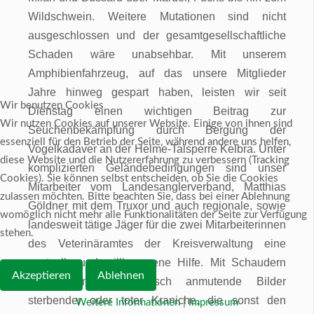
Wildschwein. Weitere Mutationen sind nicht
ausgeschlossen und der gesamtgesellschaftliche
Schaden wäre unabsehbar. Mit unserem
Amphibienfahrzeug, auf das unsere Mitglieder
Jahre hinweg gespart haben, leisten wir seit
Wir benutzen Cookies
Dienstag einen wichtigen Beitrag zur
Wir nutzen Cookies auf unserer Website. Einige von ihnen sind
Seuchenbekämpfung durch Bergung der
essenziell für den Betrieb der Seite, während andere uns helfen,
Vogelkadaver an der Helme-Talsperre Kelbra. Unter
diese Website und die Nutzererfahrung zu verbessern (Tracking
komplizierten Geländebedingungen sind unser
Cookies). Sie können selbst entscheiden, ob Sie die Cookies
Mitarbeiter vom Landesanglerverband, Matthias
zulassen möchten. Bitte beachten Sie, dass bei einer Ablehnung
Göldner mit dem Truxor und auch regionale, sowie
womöglich nicht mehr alle Funktionalitäten der Seite zur Verfügung
landesweit tätige Jäger für die zwei Mitarbeiterinnen
stehen.
des Veterinäramtes der Kreisverwaltung eine
wertvolle und willkommene Hilfe. Mit Schaudern
Akzeptieren
Ablehnen
sieht man apokalyptisch anmutende Bilder
sterbender oder toter Kraniche, die sonst den
Weitere Informationen
|
Impressum