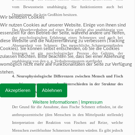
vom Bewusstsein unabhängig. Sie funktionieren auch bei
Organismen, die kein Großhirn besitzen.
Wir benutzen Cookies
Wir nutzen Cookies auf unserer Website. Einige von ihnen sind
Das Abwehrverhalten auf einen Reiz erfolgt also unabhängig von
essenziell für den Betrieb der Seite, während andere uns helfen,
der psychologischen Erfahrung eines Schmerzes und auch bei
diese Website und die Nutzererfahrung zu verbessern (Tracking
Abwesenheit von Schmerz. Das menschliche Schmerzempfinden
Cookies). Sie können selbst entscheiden, ob Sie die Cookies
hingegen ist ein psychologischer Prozess des Gehirns, der
zulassen möchten. Bitte beachten Sie, dass bei einer Ablehnung
unabhängig von den o. g. Verhaltensmustern stattfindet.
womöglich nicht mehr alle Funktionalitäten der Seite zur Verfügung
stehen.
4. Neurophysiologische Differenzen zwischen Mensch und Fisch
resultieren aus gravierenden Unterschieden in der Struktur des
Akzeptieren
Ablehnen
zentralen Nervensystems
Weitere Informationen
|
Impressum
Der Grund für die Annahme, dass Fische Schmerz erfinden, ist die
anthropozentrische (den Menschen in den Mittelpunkt stellende)
Interpretation der Reaktion von Fischen auf Reize, welche
Menschen zweifelsohne Schmerzen bereiten würden. Es gibt jedoch