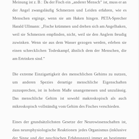
Meinung ist z. B.: Da der Fisch ein „anderer Mensch“ ist, muss er an
der Angel zwangsläufig Schmerzen und Leiden erfahren, wie es
Menschen erginge, wenn sie am Haken hingen. PETA-Sprecher
Harald Ullmann: „Fische krümmen und drehen sich am Angelhaken,
weil sie Schmerzen empfinden, nicht, weil sie den Anglern freudig
zuwinken. Wenn sie aus dem Wasser gezogen werden, erleben sie
einen schrecklichen Todeskampf, ähnlich dem der Menschen, die
am Ertrinken sind.“
Die extreme Einzigartigkeit des menschlichen Gehirns zu nutzen,
um anderen Spezies derartige menschliche Eigenschaften
zuzusprechen, ist in hohem Maße unangemessen und unzulässig.
Das menschliche Gehirn ist sowohl makroskopisch als auch
mikroskopisch vollständig vom Gehirn des Fisches verschieden.
Eines der grundsätzlichsten Gesetze der Neurowissenschaften ist,
dass neurophysiologische Reaktionen jedes Organismus (inklusive
der Sinne und der psychischen Erfahrungen) immer an bestimmte