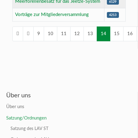
Meerforellenbesatz für das Jeetze-System
6129
Vorträge zur Mitgliederversammlung
4213
9
10
11
12
13
14
15
16
Seite 14 von 26
Über uns
Über uns
Satzung/Ordnungen
Satzung des LAV ST