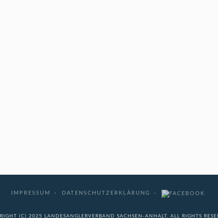
IMPRESSUM
DATENSCHUTZERKLÄRUNG
RIGHT (C) 2025 LANDESANGLERVERBAND SACHSEN-ANHALT. ALL RIGHTS RESE