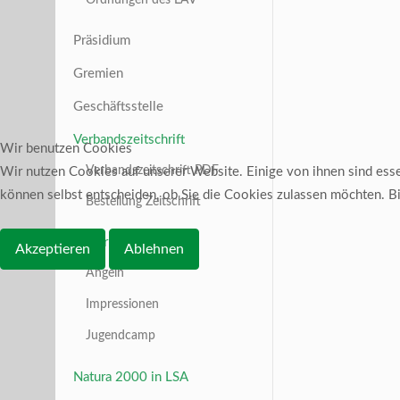
Präsidium
Gremien
Geschäftsstelle
Verbandszeitschrift
Wir benutzen Cookies
Verbandszeitschrift PDF
Wir nutzen Cookies auf unserer Website. Einige von ihnen sind essen
können selbst entscheiden, ob Sie die Cookies zulassen möchten. Bit
Bestellung Zeitschrift
Bilder
Akzeptieren
Ablehnen
Angeln
Impressionen
Jugendcamp
Natura 2000 in LSA