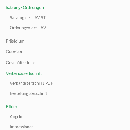
Jugendcamp
Natura 2000 in LSA
Natura 2000
Grundlagen
Archiv Beiträge
IMPRESSUM
DATENSCHUTZERKLÄRUNG
COPYRIGHT (C) 2025 LANDESANGLERVERBAND SACHSEN-
ANHALT. ALL RIGHTS RESERVED.